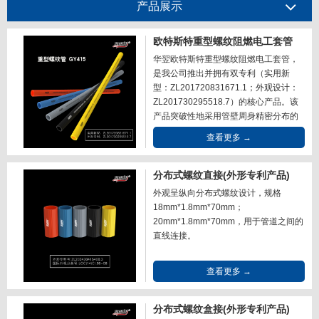
产品展示
欧特斯特重型螺纹阻燃电工套管
华翌欧特斯特重型螺纹阻燃电工套管，
是我公司推出并拥有双专利（实用新
型：ZL201720831671.1；外观设计：
ZL201730295518.7）的核心产品。该
产品突破性地采用管壁周身精密分布的
深海贝类原生脊外形设计，赋予管壁卓
查看更多 →
越的抗压性能，其抗压强度达到GY415
级别，可稳定承受高达1250N的压力，
为电气线路提供坚实可靠的防护保障。
分布式螺纹直接(外形专利产品)
本品的核心优势在于其独特的贝类原生
外观呈纵向分布式螺纹设计，规格
脊仿生结构。这些环绕管壁周...
18mm*1.8mm*70mm；
20mm*1.8mm*70mm，用于管道之间的
直线连接。
查看更多 →
分布式螺纹盒接(外形专利产品)