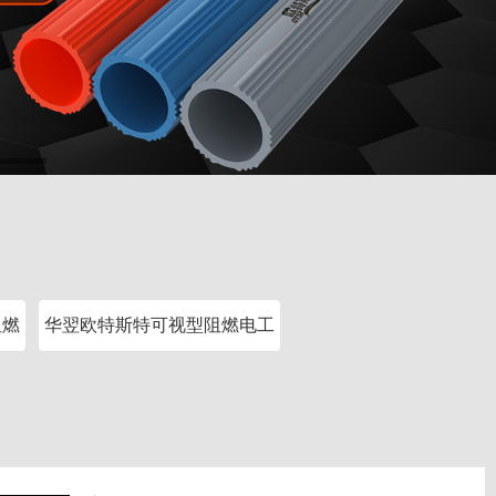
阻燃
华翌欧特斯特可视型阻燃电工
套管