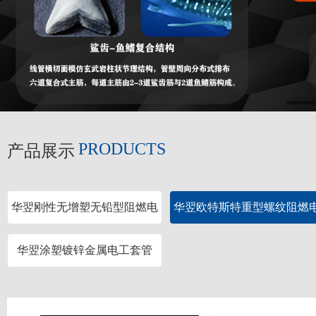
PRODUCTS
产品展示
华翌刚性无增塑无铅型阻燃电
华翌欧特斯特重型螺纹阻燃
工套管
工套管
华翌涂塑镀锌金属电工套管