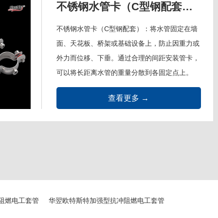
不锈钢水管卡（C型钢配套）、管束扣垫
不锈钢水管卡（C型钢配套）：将水管固定在墙
面、天花板、桥架或基础设备上，防止因重力或
外力而位移、下垂。通过合理的间距安装管卡，
可以将长距离水管的重量分散到各固定点上。
304不锈钢材质具备良好的防锈能力，在拥有优
查看更多 →
秀的耐腐蚀能力的同时兼顾高机械强度，不易变
形或断裂。规格为20mm、25mm、 32mm、
40mm、 50mm。管束扣垫：PVC材质，与C型
钢配套，安装简易快捷。连接管束，通过螺母拧
紧，支...
阻燃电工套管
华翌欧特斯特加强型抗冲阻燃电工套管