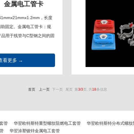
、金属电工管卡
mmx21mmx1.2mm，长度
路辅助固定。金属电工管卡：规
，产品用于线管与C型钢之间的固
查看更多 →
首页
上一页
下一页 尾页
第
3/3
页, 共
18
条信息
套管
华翌欧特斯特重型螺纹阻燃电工套管
华翌欧特斯特分布式螺纹
管
华翌涂塑镀锌金属电工套管