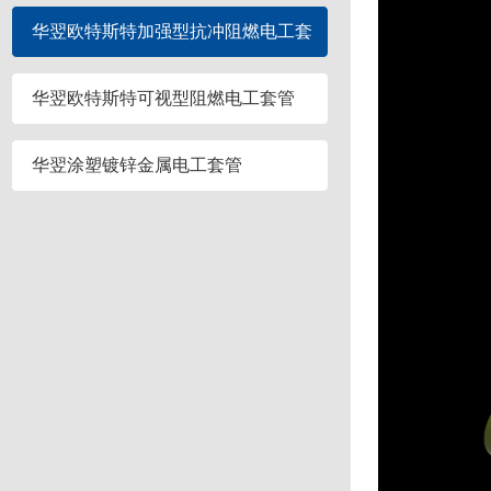
管
华翌欧特斯特加强型抗冲阻燃电工套
管
华翌欧特斯特可视型阻燃电工套管
华翌涂塑镀锌金属电工套管